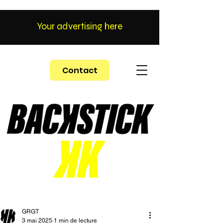
Your advertising here
Contact
GRGT
3 mai 2025
1 min de lecture