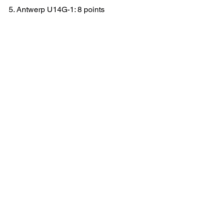
5. Antwerp U14G-1: 8 points
6. Indiana U14G-1: 7 points
U14 G DH B
CHAMPIONNAT
Voir tout
Posts récents