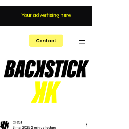
Your advertising here
Contact
GRGT
3 mai 2025
2 min de lecture