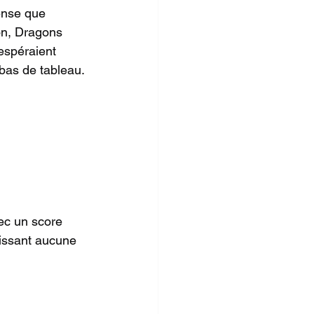
tense que 
on, Dragons 
espéraient 
 bas de tableau.
ec un score 
aissant aucune 