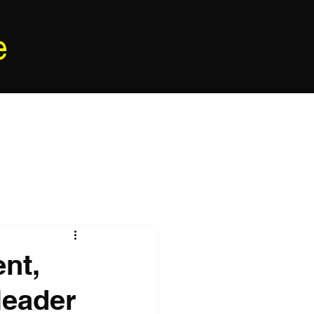
e
nt,
leader