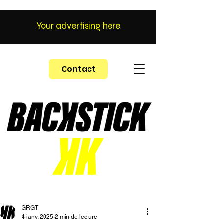
Your advertising here
Contact
GRGT
4 janv. 2025
2 min de lecture