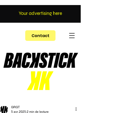
Your advertising here
Contact
GRGT
5 avr. 2025
2 min de lecture