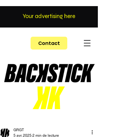
Your advertising here
Contact
GRGT
5 avr. 2025
2 min de lecture