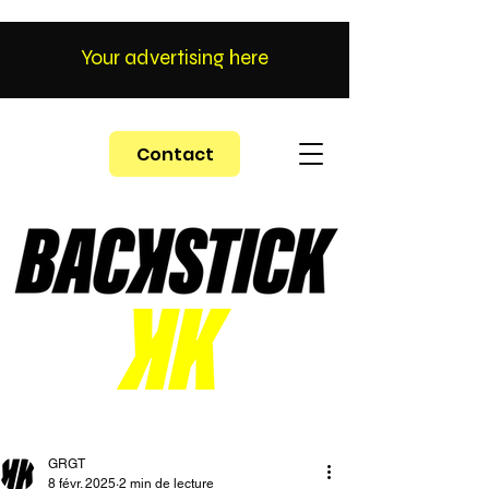
Your advertising here
Contact
GRGT
8 févr. 2025
2 min de lecture