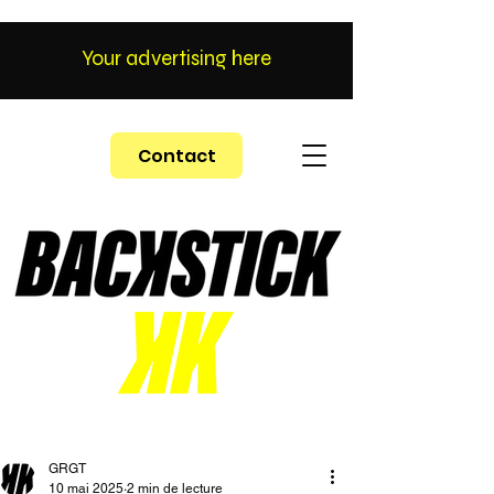
Your advertising here
Contact
GRGT
10 mai 2025
2 min de lecture