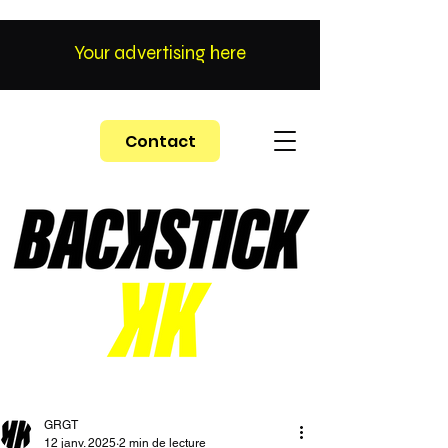
Your advertising here
Contact
GRGT
12 janv. 2025
2 min de lecture