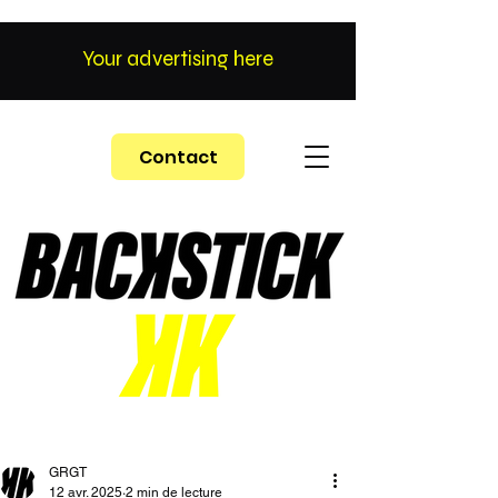
Your advertising here
Contact
GRGT
12 avr. 2025
2 min de lecture