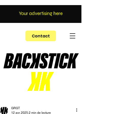
Your advertising here
Contact
GRGT
12 avr. 2025
2 min de lecture