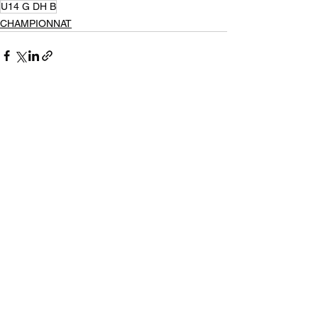
U14 G DH B
CHAMPIONNAT
Voir tout
Posts récents