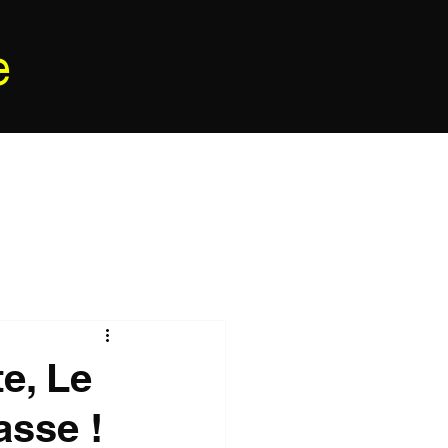
e
te, Le
asse !