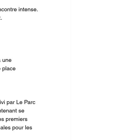
contre intense. 
.
à une 
 place 
vi par Le Parc 
ntenant se 
ses premiers 
ales pour les 