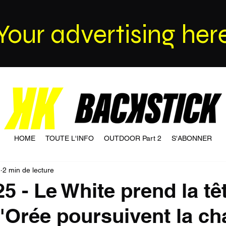
Your advertising her
HOME
TOUTE L'INFO
OUTDOOR Part 2
S'ABONNER
5
2 min de lecture
5 - Le White prend la tê
L'Orée poursuivent la ch