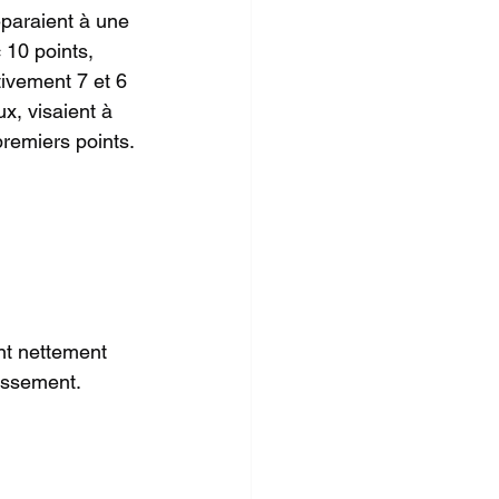
éparaient à une 
 10 points, 
tivement 7 et 6 
x, visaient à 
premiers points.
nt nettement 
lassement.