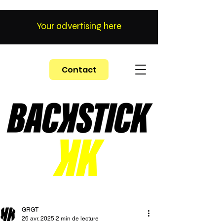
Your advertising here
Contact
GRGT
26 avr. 2025
2 min de lecture