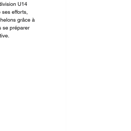
division U14 
ses efforts, 
chelons grâce à 
s se préparer 
tive.