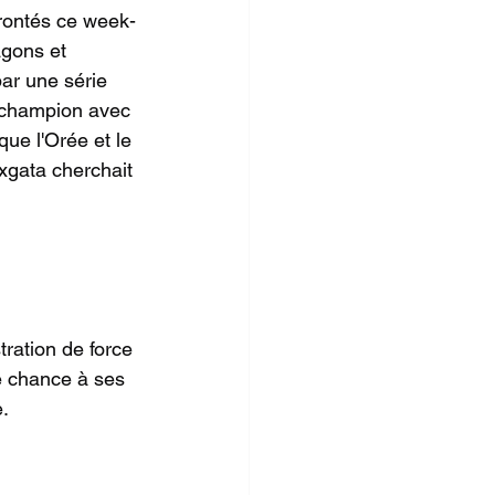
frontés ce week-
agons et 
ar une série 
e champion avec 
que l'Orée et le 
xgata cherchait 
ration de force 
e chance à ses 
e.