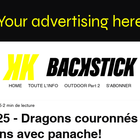
Your advertising her
HOME
TOUTE L'INFO
OUTDOOR Part 2
S'ABONNER
5
2 min de lecture
25 - Dragons couronnés
ns avec panache!