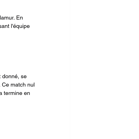
Namur. En 
sant l'équipe 
t donné, se 
. Ce match nul 
a termine en 