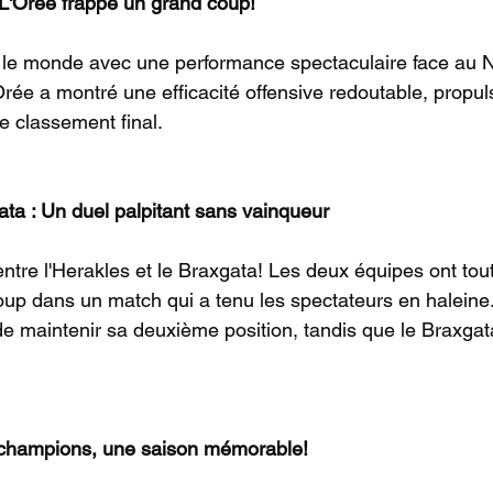
L'Orée frappe un grand coup!
t le monde avec une performance spectaculaire face au 
'Orée a montré une efficacité offensive redoutable, propul
 classement final.
ata : Un duel palpitant sans vainqueur
ntre l'Herakles et le Braxgata! Les deux équipes ont tou
up dans un match qui a tenu les spectateurs en haleine
de maintenir sa deuxième position, tandis que le Braxgat
champions, une saison mémorable!