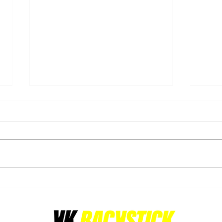
16/02/2025 - Orée triomphe
16/0
et s'empare du titre de
remp
championne!
cham
La journée du 16 février 2025
Avant
s'annonçait décisive pour le
end e
championnat U16 Girls Indoor -
A, Uc
LFH 1 - A. En tête du classement,
cœur 
l'Orée,...
somme