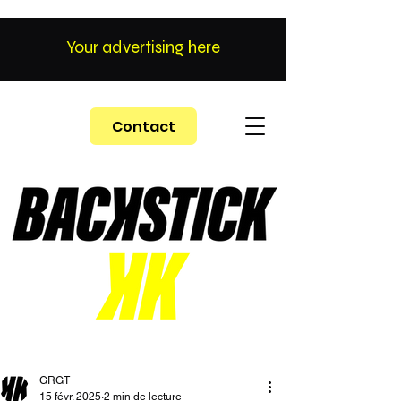
Your advertising here
Contact
GRGT
15 févr. 2025
2 min de lecture