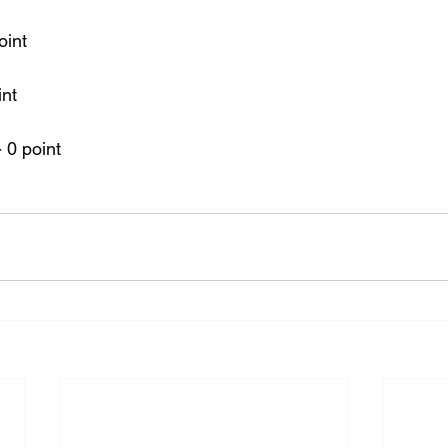
oint
int
 0 point