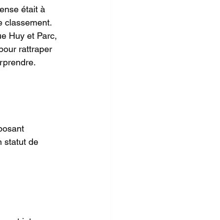
ense était à 
e classement. 
ue Huy et Parc, 
pour rattraper 
urprendre.
posant 
 statut de 