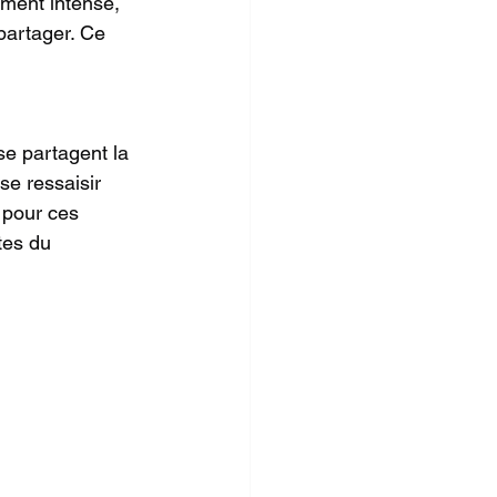
ment intense, 
partager. Ce 
se partagent la 
se ressaisir 
 pour ces 
tes du 