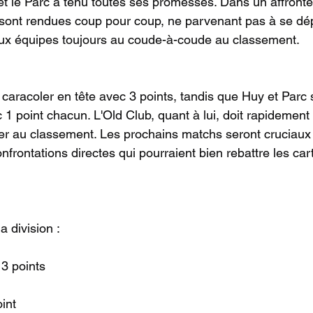
t le Parc a tenu toutes ses promesses. Dans un affronte
 sont rendues coup pour coup, ne parvenant pas à se dé
deux équipes toujours au coude-à-coude au classement.
caracoler en tête avec 3 points, tandis que Huy et Parc 
 point chacun. L'Old Club, quant à lui, doit rapidement 
er au classement. Les prochains matchs seront cruciaux
frontations directes qui pourraient bien rebattre les car
a division :
 3 points
int