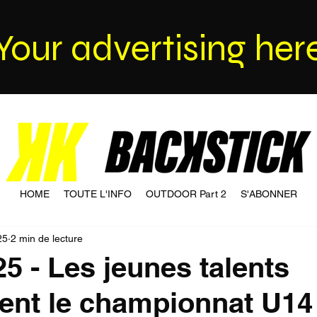
Your advertising her
HOME
TOUTE L'INFO
OUTDOOR Part 2
S'ABONNER
25
2 min de lecture
25 - Les jeunes talents
nt le championnat U14 