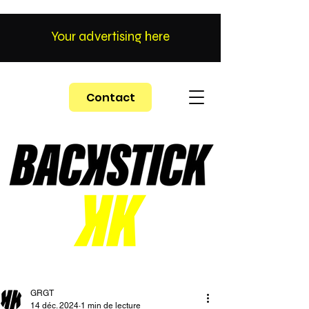
Your advertising here
Contact
GRGT
14 déc. 2024
1 min de lecture