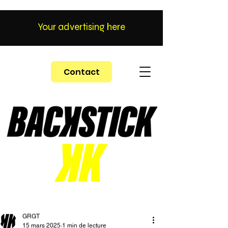
Your advertising here
Contact
GRGT
15 mars 2025
1 min de lecture