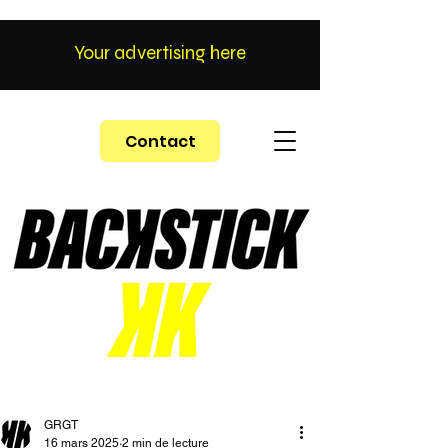
Your advertising here
Contact
GRGT
16 mars 2025
2 min de lecture