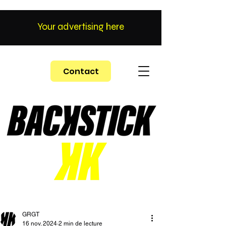
Your advertising here
Contact
GRGT
16 nov. 2024
2 min de lecture