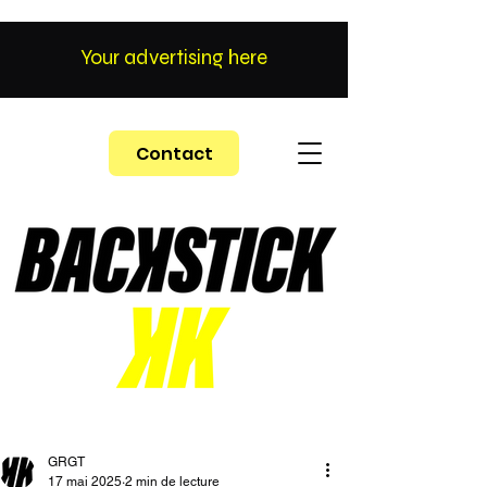
Your advertising here
Contact
GRGT
17 mai 2025
2 min de lecture