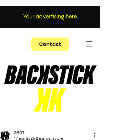
Your advertising here
Contact
GRGT
17 mai 2025
2 min de lecture