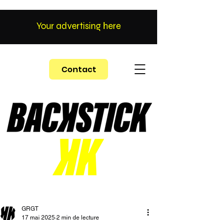
Your advertising here
Contact
GRGT
17 mai 2025
2 min de lecture