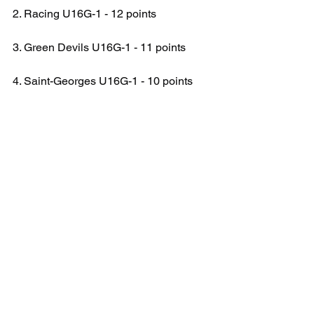
2. Racing U16G-1 - 12 points
3. Green Devils U16G-1 - 11 points
4. Saint-Georges U16G-1 - 10 points
5. Blue Lions U16G-1 - 5 points
6. Amicale Anderlecht U16G-1 - 3 points
U16 G NAT 3B
CHAMPIONNAT
Voir tout
Posts récents