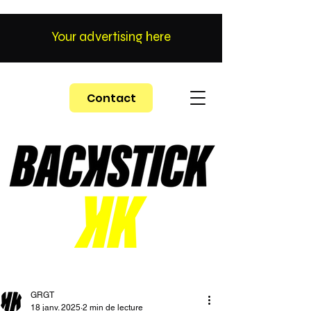
Your advertising here
Contact
GRGT
18 janv. 2025
2 min de lecture