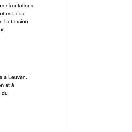
confrontations 
t est plus 
. La tension 
ur 
e à Leuven. 
n et à 
 du 