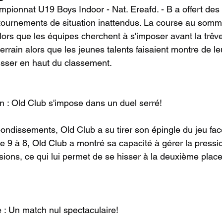
pionnat U19 Boys Indoor - Nat. Ereafd. - B a offert des 
etournements de situation inattendus. La course au somme
lors que les équipes cherchent à s'imposer avant la trêve
terrain alors que les jeunes talents faisaient montre de le
isser en haut du classement.
n : Old Club s'impose dans un duel serré!
ndissements, Old Club a su tirer son épingle du jeu fac
e 9 à 8, Old Club a montré sa capacité à gérer la pressio
sions, ce qui lui permet de se hisser à la deuxième place
e : Un match nul spectaculaire!