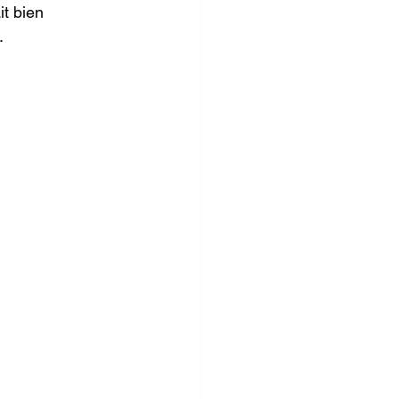
t bien 
.