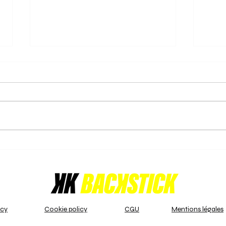
16/02/2025 - Orée triomphe
15/0
et s'empare du titre de
cour
championne!
pana
La journée du 16 février 2025
Les j
s'annonçait décisive pour le
divis
championnat U16 Girls Indoor -
- B s
LFH 1 - A. En tête du classement,
pour 
l'Orée,...
enjeu
icy
Cookie policy
CGU
Mentions légales