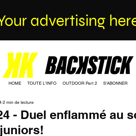
Your advertising her
HOME
TOUTE L'INFO
OUTDOOR Part 2
S'ABONNER
4
2 min de lecture
24 - Duel enflammé au
juniors!