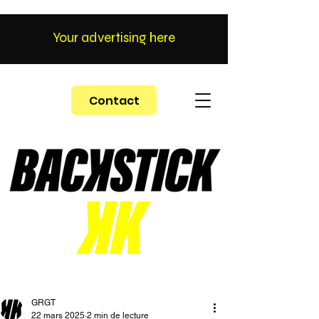
Your advertising here
Contact
GRGT
22 mars 2025
2 min de lecture