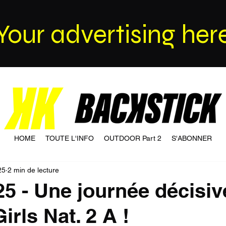
Your advertising her
HOME
TOUTE L'INFO
OUTDOOR Part 2
S'ABONNER
25
2 min de lecture
25 - Une journée décisiv
irls Nat. 2 A !