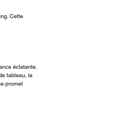
ng. Cette 
nce éclatante. 
de tableau, le 
ée promet 