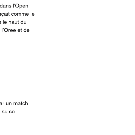
dans l'Open 
nçait comme le 
s le haut du 
l’Oree et de 
par un match 
 su se 