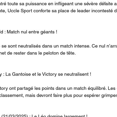
ré toute sa puissance en infligeant une sévère défaite a
ante, Uccle Sport conforte sa place de leader incontesté
d : Match nul entre géants !
se sont neutralisés dans un match intense. Ce nul n’arra
met de rester dans le peloton de tête.
y : La Gantoise et le Victory se neutralisent !
ctory ont partagé les points dans un match équilibré. Les
 classement, mais devront faire plus pour espérer grimper
 (21/03/2025) : Le Léo domine largement !