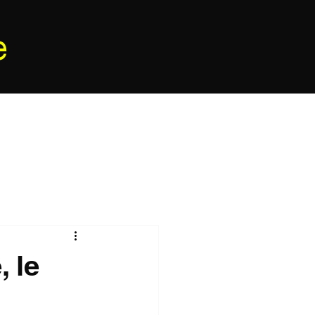
e
, le