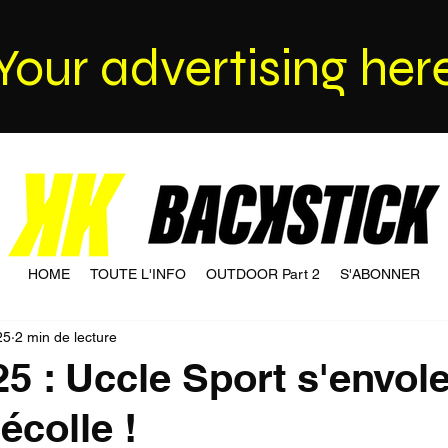
Your advertising her
HOME
TOUTE L'INFO
OUTDOOR Part 2
S'ABONNER
25
2 min de lecture
5 : Uccle Sport s'envole
écolle !