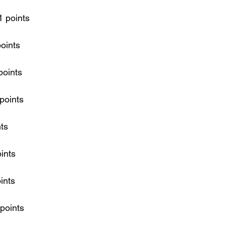
1 points
points
points
points
nts
oints
ints
 points