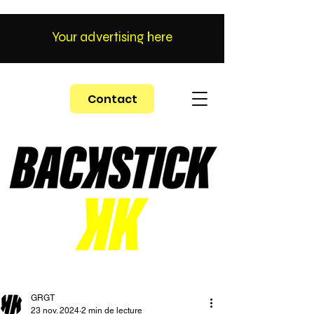
Your advertising here
Contact
GRGT
23 nov. 2024
2 min de lecture