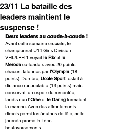
23/11 La bataille des
leaders maintient le
suspense !
Deux leaders au coude-à-coude !
Avant cette semaine cruciale, le 
championnat U14 Girls Division 
VHL/LFH 1 voyait 
le Rix
 et 
le 
Merode
 co-leaders avec 20 points 
chacun, talonnés par 
l’Olympia
 (18 
points). Derrière, 
Uccle Sport
 restait à 
distance respectable (13 points) mais 
conservait un espoir de remontée, 
tandis que 
l’Orée
 et 
le Daring
 fermaient 
la marche. Avec des affrontements 
directs parmi les équipes de tête, cette 
journée promettait des 
bouleversements.