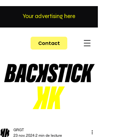
Your advertising here
Contact
GRGT
23 nov. 2024
2 min de lecture