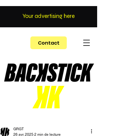
Your advertising here
Contact
GRGT
26 avr. 2025
2 min de lecture