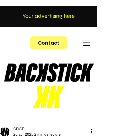
Your advertising here
Contact
GRGT
26 avr. 2025
2 min de lecture