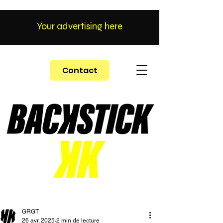
Your advertising here
Contact
GRGT
26 avr. 2025
2 min de lecture