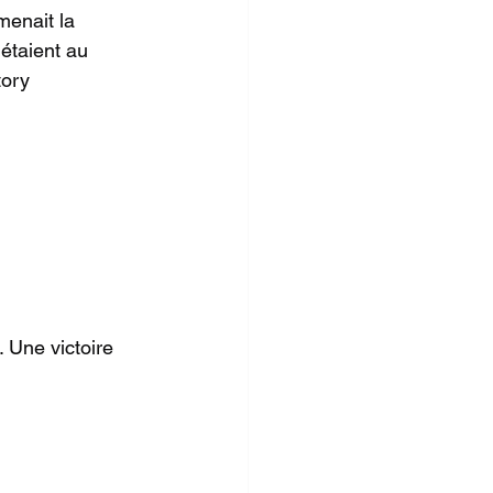
menait la 
étaient au 
ory 
 Une victoire 