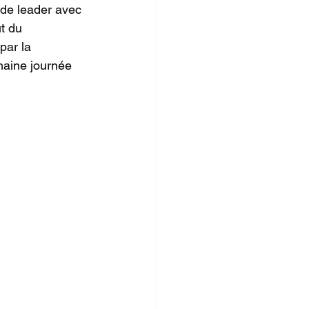
 de leader avec 
t du 
par la 
haine journée 