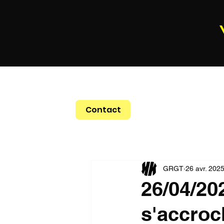
Contact
GRGT
26 avr. 202
26/04/202
s'accroc