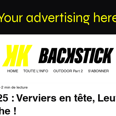
Your advertising her
HOME
TOUTE L'INFO
OUTDOOR Part 2
S'ABONNER
5
2 min de lecture
5 : Verviers en tête, Le
he !