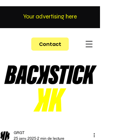
Your advertising here
Contact
GRGT
25 janv. 2025
2 min de lecture