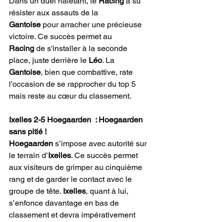
Dans un duel haletant, le 
Racing
 a su 
résister aux assauts de la 
Gantoise
 pour arracher une précieuse 
victoire. Ce succès permet au 
Racing
 de s'installer à la seconde 
place, juste derrière le 
Léo
. La 
Gantoise
, bien que combattive, rate 
l'occasion de se rapprocher du top 5 
mais reste au cœur du classement.
Ixelles 2-5 Hoegaarden  : Hoegaarden 
sans pitié !
Hoegaarden
 s’impose avec autorité sur 
le terrain d’
Ixelles
. Ce succès permet 
aux visiteurs de grimper au cinquième 
rang et de garder le contact avec le 
groupe de tête. 
Ixelles
, quant à lui, 
s’enfonce davantage en bas de 
classement et devra impérativement 