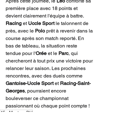
Après cette journée, le 
Léo
 conforte sa 
première place avec 18 points et 
devient clairement l'équipe à battre. 
Racing
 et 
Uccle Sport
 le talonnent de 
près, avec le 
Polo
 prêt à revenir dans la 
course après son match reporté. En 
bas de tableau, la situation reste 
tendue pour l'
Orée
 et le 
Parc
, qui 
chercheront à tout prix une victoire pour 
relancer leur saison. Les prochaines 
rencontres, avec des duels comme 
Gantoise-Uccle Sport
 et 
Racing-Saint-
Georges
, pourraient encore 
bouleverser ce championnat 
passionnant où chaque point compte !
45+ Masters DH
CHAMPIONNAT