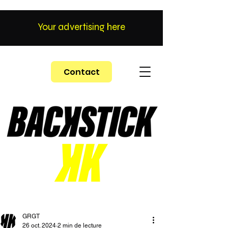
Your advertising here
Contact
GRGT
26 oct. 2024
2 min de lecture