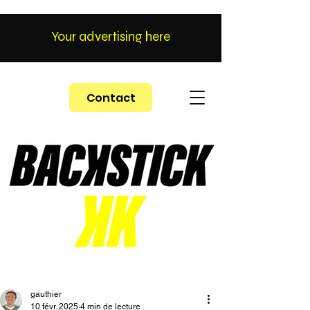
Your advertising here
Contact
gauthier
10 févr. 2025
4 min de lecture