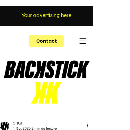
Your advertising here
Contact
GRGT
1 févr. 2025
2 min de lecture