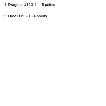
4. Dragons U19G-1 - 15 points
5. Oree U19G-1 - 4 points
6. Mechelse U19G-1 - 0 point
IN U19 G DH B
INDOOR 24-25
Voir tout
Posts récents