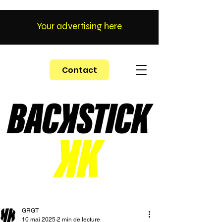
Your advertising here
Contact
GRGT
10 mai 2025
2 min de lecture