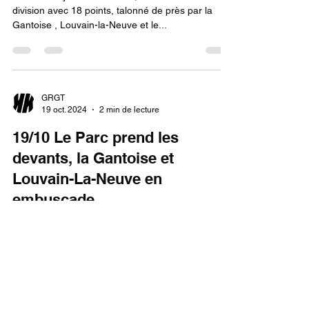
division avec 18 points, talonné de près par la
Gantoise , Louvain-la-Neuve et le...
GRGT
19 oct. 2024
2 min de lecture
19/10 Le Parc prend les
devants, la Gantoise et
Louvain-La-Neuve en
embuscade
Avant cette journée cruciale, le Parc menait la
division avec 15 points, poursuivi de près par la
Gantoise (14 points) et...