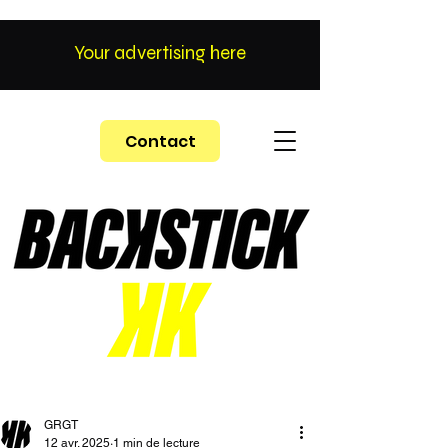
Your advertising here
Contact
GRGT
12 avr. 2025
1 min de lecture