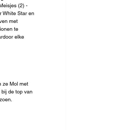
eisjes (2) - 
r White Star en 
jven met 
ionen te 
ardoor elke 
n ze Mol met 
bij de top van 
izoen.