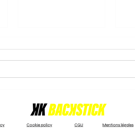
31/05/2025 - Laatste rechte
31/0
lijn voor de play-offs in de
kop,
Nat. 3 B!
offs
Nu het reguliere seizoen ten
Nu he
einde loopt in U14 Girls (2) - Nat.
einde
3 B, hebben de teams
van d
beslissende prestaties geleverd
VHL/
om zich te...
territ
icy
Cookie policy
CGU
Mentions légales