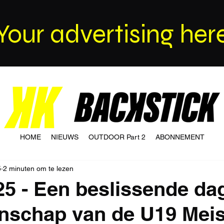
Your advertising her
HOME
NIEUWS
OUTDOOR Part 2
ABONNEMENT
5
2 minuten om te lezen
25 - Een beslissende dag
nschap van de U19 Meis