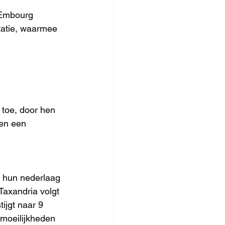
 Embourg 
tatie, waarmee 
toe, door hen 
ren een 
s hun nederlaag 
Taxandria volgt 
ijgt naar 9 
 moeilijkheden 