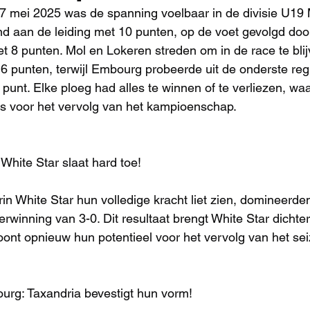
 mei 2025 was de spanning voelbaar in de divisie U19 M
nd aan de leiding met 10 punten, op de voet gevolgd doo
t 8 punten. Mol en Lokeren streden om in de race te bli
n 6 punten, terwijl Embourg probeerde uit de onderste reg
punt. Elke ploeg had alles te winnen of te verliezen, wa
as voor het vervolg van het kampioenschap.
 White Star slaat hard toe!
rin White Star hun volledige kracht liet zien, domineerde
winning van 3-0. Dit resultaat brengt White Star dichter 
oont opnieuw hun potentieel voor het vervolg van het se
urg: Taxandria bevestigt hun vorm!