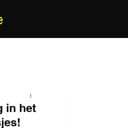
e
 in het
jes!