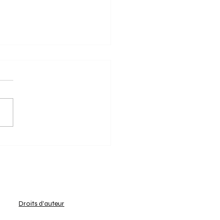
5/2025: Keerbergen aan
 de race naar de play-
 wordt intenser!
t reguliere seizoen ten
 loopt, hebben alle teams
e divisie U14 Meisjes (2) -
LFH 1 A gevochten om hun
orium te...
Droits d'auteur