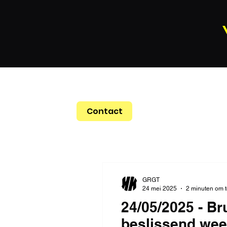
Contact
GRGT
24 mei 2025
2 minuten om t
24/05/2025 - Br
beslissend we