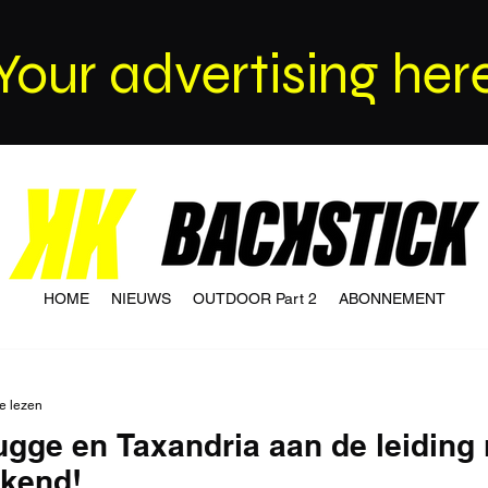
Your advertising her
HOME
NIEUWS
OUTDOOR Part 2
ABONNEMENT
e lezen
ugge en Taxandria aan de leiding
ekend!