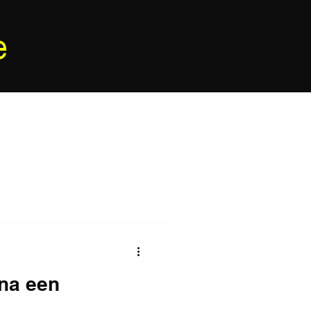
e
 na een