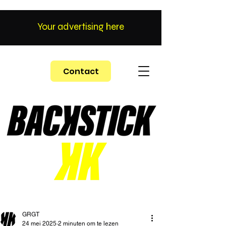
Your advertising here
Contact
GRGT
24 mei 2025
2 minuten om te lezen