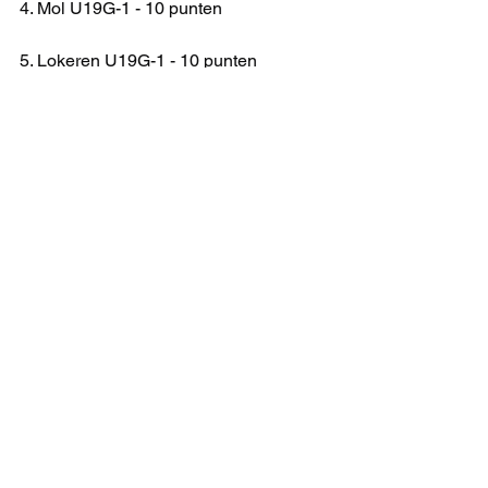
4. Mol U19G-1 - 10 punten
5. Lokeren U19G-1 - 10 punten
6. Embourg U19G-1 - 3 punten
U19 G NAT 3A
KAMPIOENSCHAP
Alles weergeven
Recente blogposts