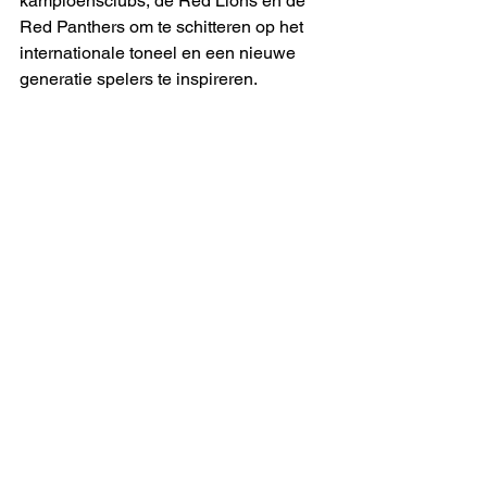
kampioensclubs, de Red Lions en de 
Red Panthers om te schitteren op het 
internationale toneel en een nieuwe 
generatie spelers te inspireren. 
Indoorhockey biedt bovendien nieuwe 
perspectieven: sommige jonge spelers 
– en ook minder jonge – ontdekken in 
deze discipline een weg naar 
uitmuntendheid. Deze specialisten in 
het zaalspel dragen bij aan de 
diversiteit en rijkdom van de 
hockeysport. 
En nu?
Het Belgische indoorhockey blijft 
verbazen met zijn groei en successen. 
Wat ooit een eenvoudige winterse 
aanvulling was, is nu een echte 