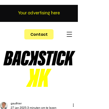
Your advertising here
Contact
gauthier
27 jan 2025
3 minuten om te lezen