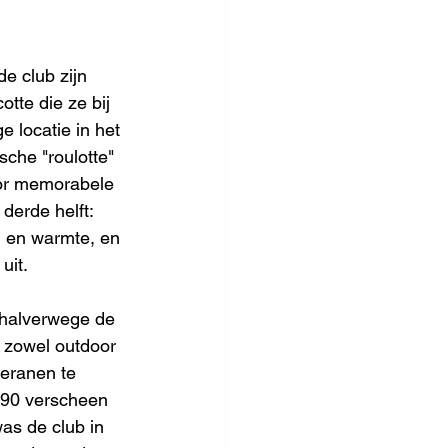
e club zijn 
tte die ze bij 
e locatie in het 
che "roulotte" 
oor memorabele 
derde helft: 
d en warmte, en 
uit. 
s halverwege de 
 zowel outdoor 
eranen te 
n 90 verscheen 
as de club in 