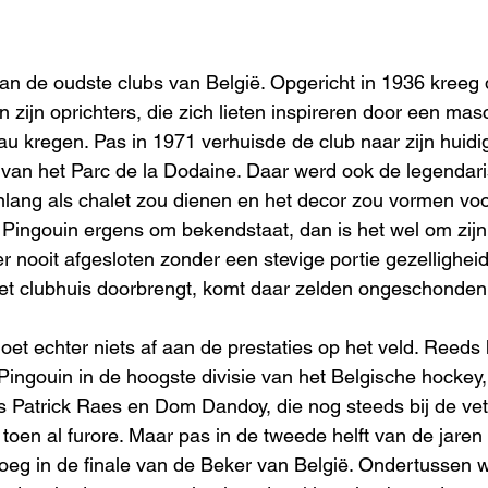
an de oudste clubs van België. Opgericht in 1936 kreeg d
ijn oprichters, die zich lieten inspireren door een masco
au kregen. Pas in 1971 verhuisde de club naar zijn huidig
an het Parc de la Dodaine. Daar werd ook de legendaris
enlang als chalet zou dienen en het decor zou vormen v
e Pingouin ergens om bekendstaat, dan is het wel om zijn 
r nooit afgesloten zonder een stevige portie gezellighei
et clubhuis doorbrengt, komt daar zelden ongeschonden 
 doet echter niets af aan de prestaties op het veld. Reed
Pingouin in de hoogste divisie van het Belgische hockey,
s Patrick Raes en Dom Dandoy, die nog steeds bij de vet
 toen al furore. Maar pas in de tweede helft van de jare
loeg in de finale van de Beker van België. Ondertussen w