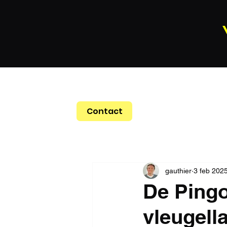
Contact
gauthier
3 feb 202
De Pingo
vleugell