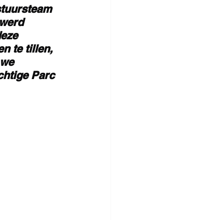
stuursteam 
 werd 
deze 
 te tillen, 
 we 
chtige Parc 