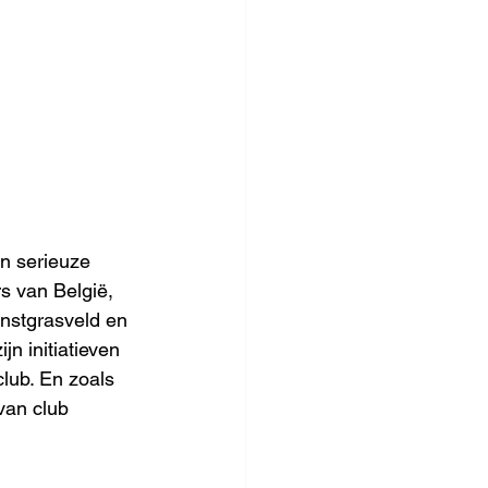
n serieuze 
s van België, 
nstgrasveld en 
n initiatieven 
club. En zoals 
van club 