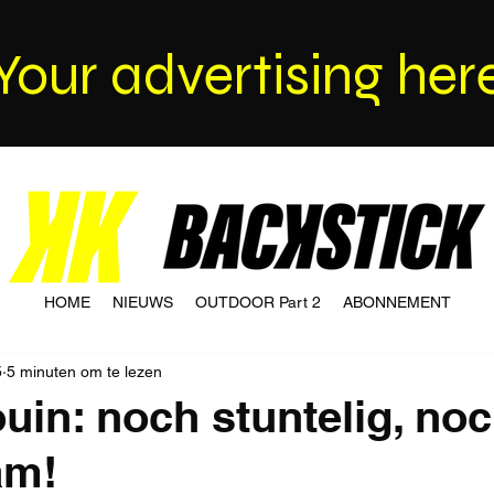
Your advertising her
HOME
NIEUWS
OUTDOOR Part 2
ABONNEMENT
5
5 minuten om te lezen
uin: noch stuntelig, no
am!