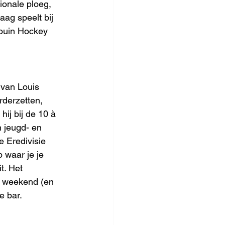
ionale ploeg, 
ag speelt bij 
gouin Hockey 
 van Louis 
rderzetten, 
ij bij de 10 à 
 jeugd- en 
e Eredivisie 
 waar je je 
t. Het 
lk weekend (en 
e bar. 