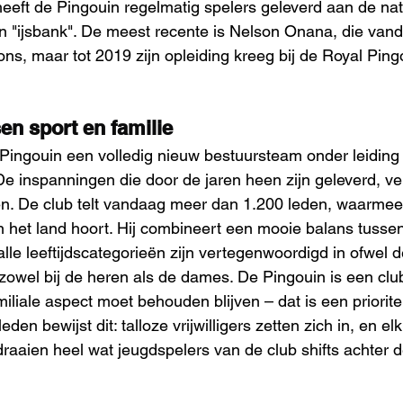
eeft de Pingouin regelmatig spelers geleverd aan de nat
en "ijsbank". De meest recente is Nelson Onana, die vanda
ns, maar tot 2019 zijn opleiding kreeg bij de Royal Pin
en sport en familie
Pingouin een volledig nieuw bestuursteam onder leiding
e inspanningen die door de jaren heen zijn geleverd, ve
den. De club telt vandaag meer dan 1.200 leden, waarmee h
n het land hoort. Hij combineert een mooie balans tussen
lle leeftijdscategorieën zijn vertegenwoordigd in ofwel d
 zowel bij de heren als de dames. De Pingouin is een club
miliale aspect moet behouden blijven – dat is een prioritei
en bewijst dit: talloze vrijwilligers zetten zich in, en e
raaien heel wat jeugdspelers van de club shifts achter d