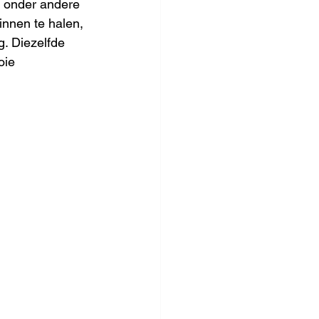
 onder andere 
innen te halen, 
. Diezelfde 
oie 