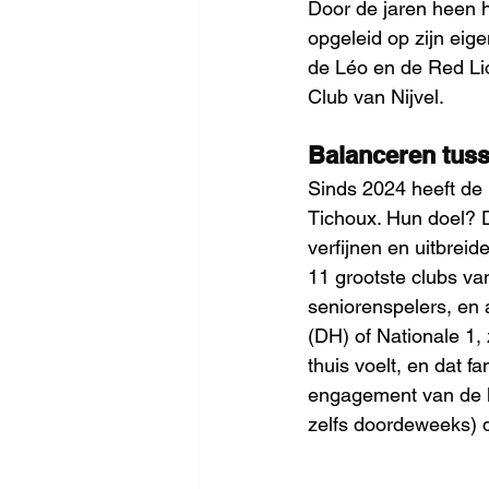
Door de jaren heen h
opgeleid op zijn eig
de Léo en de Red Lio
Club van Nijvel. 
Balanceren tuss
Sinds 2024 heeft de 
Tichoux. Hun doel? D
verfijnen en uitbrei
11 grootste clubs va
seniorenspelers, en a
(DH) of Nationale 1,
thuis voelt, en dat fa
engagement van de led
zelfs doordeweeks) d