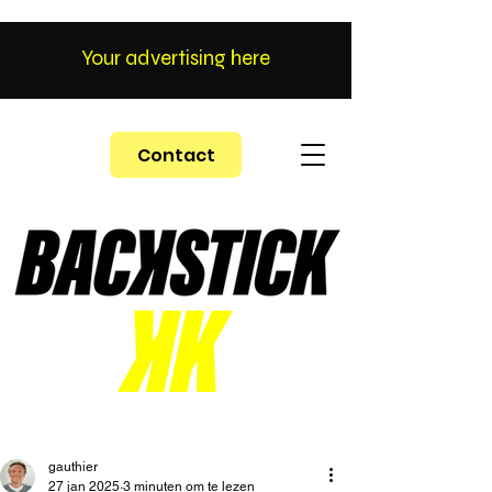
Your advertising here
Contact
gauthier
27 jan 2025
3 minuten om te lezen