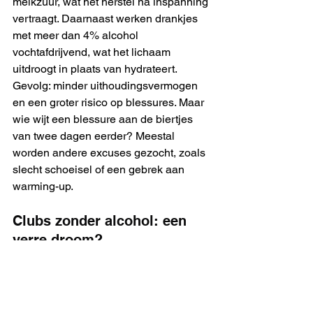
melkzuur, wat het herstel na inspanning 
vertraagt. Daarnaast werken drankjes 
met meer dan 4% alcohol 
vochtafdrijvend, wat het lichaam 
uitdroogt in plaats van hydrateert. 
Gevolg: minder uithoudingsvermogen 
en een groter risico op blessures. Maar 
wie wijt een blessure aan de biertjes 
van twee dagen eerder? Meestal 
worden andere excuses gezocht, zoals 
slecht schoeisel of een gebrek aan 
warming-up.
Clubs zonder alcohol: een 
verre droom?
Sinds 1 januari 2025 is het verboden 
om te roken in sportclubs en openbare 
ruimtes. Zou eenzelfde maatregel ooit 
kunnen gelden voor alcohol? In 