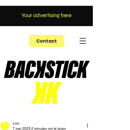
Your advertising here
Contact
Loïc
7 mei 2025
2 minuten om te lezen