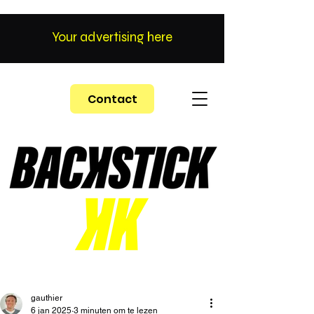
Your advertising here
Contact
gauthier
6 jan 2025
3 minuten om te lezen