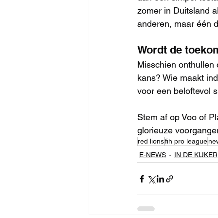
zomer in Duitsland 
anderen, maar één di
Wordt de toeko
Misschien onthullen 
kans? Wie maakt ind
voor een beloftevol s
Stem af op Voo of Pl
glorieuze voorgange
red lions
fih pro league
ne
E-NEWS
IN DE KIJKER