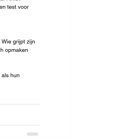
n test voor 
ie grijpt zijn 
ich opmaken 
 als hun 