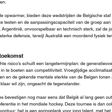
zen.
le opwarmer, bieden deze wedstrijden de Belgische staf
e testen en de aanpassingscapaciteit van de groep aan 
. Argentinië, onvoorspelbaar en technisch sterk, zal de j
sterke defensie, terwijl Australië een moordend fysiek te
 toekomst
te risico’s schuilt een langetermijnplan: de generatieov
n te boeten aan competitiviteit. Vroegtijdige acclimatisa
en en de gekende mentale sterkte van de Belgen tonen a
laar wil zijn, ongeacht de tegenstander.
 bevestigen nog maar eens dat België al lang geen outs
ferentie in het mondiale hockey. Deze tournee is dan oo
vontuur: het is een springplank voor jong talent, met he