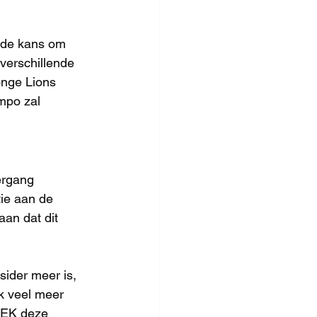
 de kans om 
verschillende 
onge Lions 
mpo zal 
ergang 
tie aan de 
an dat dit 
ider meer is, 
k veel meer 
t EK deze 