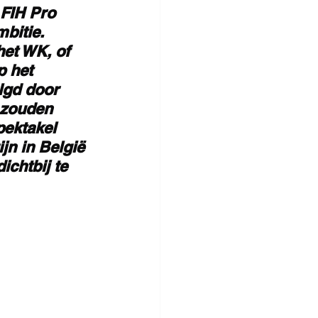
FIH Pro 
bitie. 
et WK, of 
 het 
lgd door 
 zouden 
ektakel 
jn in België 
chtbij te 