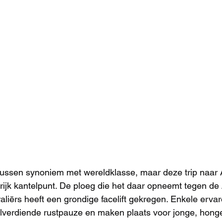
tussen synoniem met wereldklasse, maar deze trip naar 
ijk kantelpunt. De ploeg die het daar opneemt tegen de 
liërs heeft een grondige facelift gekregen. Enkele erva
lverdiende rustpauze en maken plaats voor jonge, honge