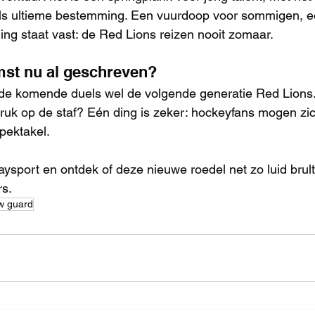
als ultieme bestemming. Een vuurdoop voor sommigen, ee
ng staat vast: de Red Lions reizen nooit zomaar.
mst nu al geschreven?
de komende duels wel de volgende generatie Red Lions. W
ruk op de staf? Eén ding is zeker: hockeyfans mogen z
pektakel. 
aysport en ontdek of deze nieuwe roedel net zo luid brult
rs.
w guard