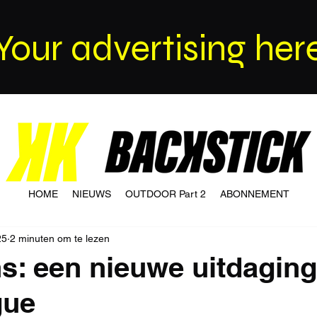
Your advertising her
HOME
NIEUWS
OUTDOOR Part 2
ABONNEMENT
25
2 minuten om te lezen
s: een nieuwe uitdaging
gue